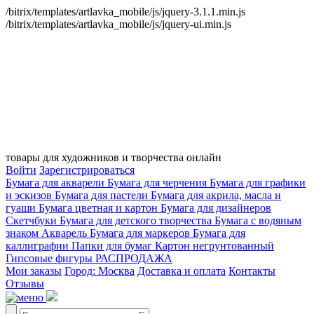
/bitrix/templates/artlavka_mobile/js/jquery-3.1.1.min.js
/bitrix/templates/artlavka_mobile/js/jquery-ui.min.js
товары для художников и творчества онлайн
Войти
Зарегистрироваться
Бумага для акварели
Бумага для черчения
Бумага для графики
и эскизов
Бумага для пастели
Бумага для акрила, масла и
гуаши
Бумага цветная и картон
Бумага для дизайнеров
Скетчбуки
Бумага для детского творчества
Бумага с водяным
знаком
Акварель
Бумага для маркеров
Бумага для
каллиграфии
Папки для бумаг
Картон негрунтованный
Гипсовые фигуры
РАСПРОДАЖА
Мои заказы
Город: Москва
Доставка и оплата
Контакты
Отзывы