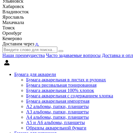
Ульяновск
Хабаровск
Владивосток
Ярославль
Махачкала
Томск
Оренбург
Кемерово
Доставим через
д.
Наши преимущества
Часто задаваемые вопросы
Доставка и опл
Бумага для акварели
Бумага акварельная в листах и рулонах
Бумага рисовальная тонированная
Бумага акварельная 100% хлопок
Бумага акварельная с содержанием хлопка
Бумага акварельная импортная
А2 альбомы, папки, планшеты
А3 альбомы, папки, планшеты
А4 альбомы, папки, планшеты
А5 и А6 альбомы, планшеты
Образцы акварельной бумаги