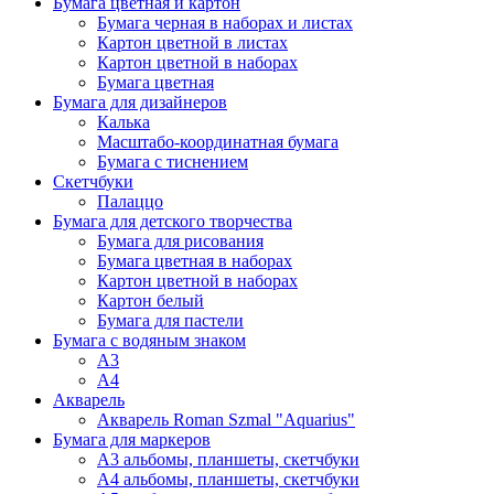
Бумага цветная и картон
Бумага черная в наборах и листах
Картон цветной в листах
Картон цветной в наборах
Бумага цветная
Бумага для дизайнеров
Калька
Масштабо-координатная бумага
Бумага с тиснением
Скетчбуки
Палаццо
Бумага для детского творчества
Бумага для рисования
Бумага цветная в наборах
Картон цветной в наборах
Картон белый
Бумага для пастели
Бумага с водяным знаком
А3
А4
Акварель
Акварель Roman Szmal "Aquarius"
Бумага для маркеров
А3 альбомы, планшеты, скетчбуки
А4 альбомы, планшеты, скетчбуки