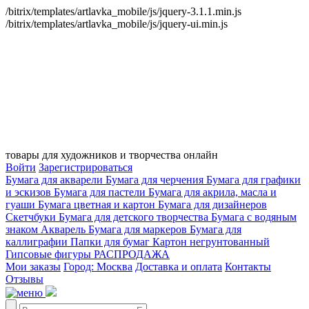
/bitrix/templates/artlavka_mobile/js/jquery-3.1.1.min.js
/bitrix/templates/artlavka_mobile/js/jquery-ui.min.js
товары для художников и творчества онлайн
Войти
Зарегистрироваться
Бумага для акварели
Бумага для черчения
Бумага для графики
и эскизов
Бумага для пастели
Бумага для акрила, масла и
гуаши
Бумага цветная и картон
Бумага для дизайнеров
Скетчбуки
Бумага для детского творчества
Бумага с водяным
знаком
Акварель
Бумага для маркеров
Бумага для
каллиграфии
Папки для бумаг
Картон негрунтованный
Гипсовые фигуры
РАСПРОДАЖА
Мои заказы
Город: Москва
Доставка и оплата
Контакты
Отзывы