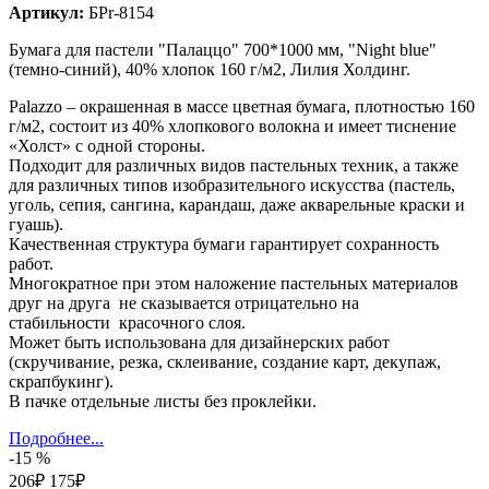
Артикул:
БРr-8154
Бумага для пастели "Палаццо" 700*1000 мм, "Night blue"
(темно-синий), 40% хлопок 160 г/м2, Лилия Холдинг.
Palazzo – окрашенная в массе цветная бумага, плотностью 160
г/м2, состоит из 40% хлопкового волокна и имеет тиснение
«Холст» c одной стороны.
Подходит для различных видов пастельных техник, а также
для различных типов изобразительного искусства (пастель,
уголь, сепия, сангина, карандаш, даже акварельные краски и
гуашь).
Качественная структура бумаги гарантирует сохранность
работ.
Многократное при этом наложение пастельных материалов
друг на друга не сказывается отрицательно на
стабильности красочного слоя.
Может быть использована для дизайнерских работ
(скручивание, резка, склеивание, создание карт, декупаж,
скрапбукинг).
В пачке отдельные листы без проклейки.
Подробнее...
-15 %
206₽
175₽