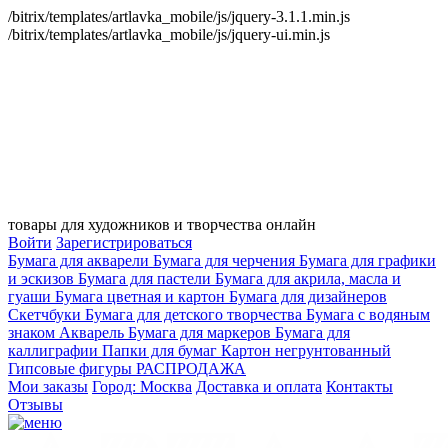
/bitrix/templates/artlavka_mobile/js/jquery-3.1.1.min.js
/bitrix/templates/artlavka_mobile/js/jquery-ui.min.js
товары для художников и творчества онлайн
Войти
Зарегистрироваться
Бумага для акварели
Бумага для черчения
Бумага для графики
и эскизов
Бумага для пастели
Бумага для акрила, масла и
гуаши
Бумага цветная и картон
Бумага для дизайнеров
Скетчбуки
Бумага для детского творчества
Бумага с водяным
знаком
Акварель
Бумага для маркеров
Бумага для
каллиграфии
Папки для бумаг
Картон негрунтованный
Гипсовые фигуры
РАСПРОДАЖА
Мои заказы
Город: Москва
Доставка и оплата
Контакты
Отзывы