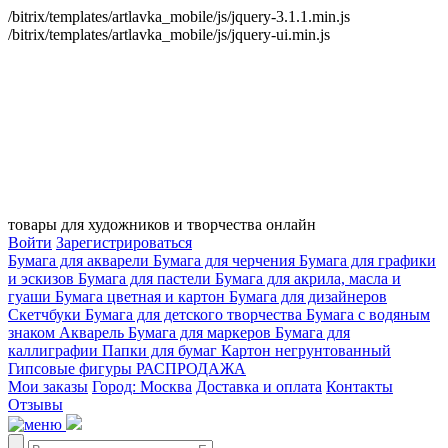
/bitrix/templates/artlavka_mobile/js/jquery-3.1.1.min.js
/bitrix/templates/artlavka_mobile/js/jquery-ui.min.js
товары для художников и творчества онлайн
Войти
Зарегистрироваться
Бумага для акварели
Бумага для черчения
Бумага для графики
и эскизов
Бумага для пастели
Бумага для акрила, масла и
гуаши
Бумага цветная и картон
Бумага для дизайнеров
Скетчбуки
Бумага для детского творчества
Бумага с водяным
знаком
Акварель
Бумага для маркеров
Бумага для
каллиграфии
Папки для бумаг
Картон негрунтованный
Гипсовые фигуры
РАСПРОДАЖА
Мои заказы
Город: Москва
Доставка и оплата
Контакты
Отзывы