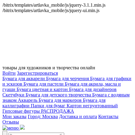
/bitrix/templates/artlavka_mobile/js/jquery-3.1.1.min.js
/bitrix/templates/artlavka_mobile/js/jquery-ui.min.js
товары для художников и творчества онлайн
Войти
Зарегистрироваться
Бумага для акварели
Бумага для черчения
Бумага для графики
и эскизов
Бумага для пастели
Бумага для акрила, масла и
гуаши
Бумага цветная и картон
Бумага для дизайнеров
Скетчбуки
Бумага для детского творчества
Бумага с водяным
знаком
Акварель
Бумага для маркеров
Бумага для
каллиграфии
Папки для бумаг
Картон негрунтованный
Гипсовые фигуры
РАСПРОДАЖА
Мои заказы
Город: Москва
Доставка и оплата
Контакты
Отзывы