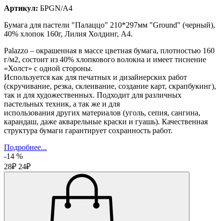
Артикул:
БРGN/А4
Бумага для пастели "Палаццо" 210*297мм "Ground" (черный),
40% хлопок 160г, Лилия Холдинг, А4.
Palazzo – окрашенная в массе цветная бумага, плотностью 160
г/м2, состоит из 40% хлопкового волокна и имеет тиснение
«Холст» c одной стороны.
Используется как для печатных и дизайнерских работ
(скручивание, резка, склеивание, создание карт, скрапбукинг),
так и для художественных. Подходит для различных
пастельных техник, а так же и для
использования других материалов (уголь, сепия, сангина,
карандаш, даже акварельные краски и гуашь). Качественная
структура бумаги гарантирует сохранность работ.
Подробнее...
-14 %
28₽
24₽