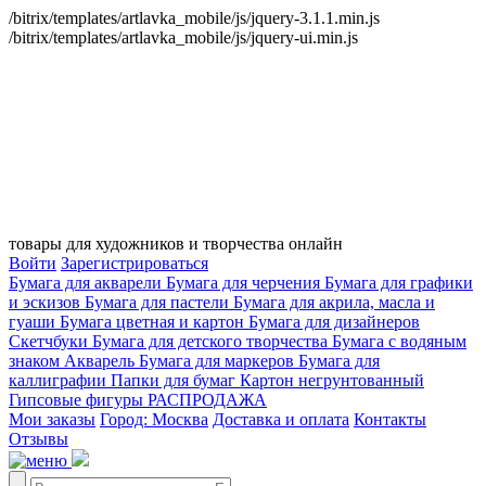
/bitrix/templates/artlavka_mobile/js/jquery-3.1.1.min.js
/bitrix/templates/artlavka_mobile/js/jquery-ui.min.js
товары для художников и творчества онлайн
Войти
Зарегистрироваться
Бумага для акварели
Бумага для черчения
Бумага для графики
и эскизов
Бумага для пастели
Бумага для акрила, масла и
гуаши
Бумага цветная и картон
Бумага для дизайнеров
Скетчбуки
Бумага для детского творчества
Бумага с водяным
знаком
Акварель
Бумага для маркеров
Бумага для
каллиграфии
Папки для бумаг
Картон негрунтованный
Гипсовые фигуры
РАСПРОДАЖА
Мои заказы
Город: Москва
Доставка и оплата
Контакты
Отзывы