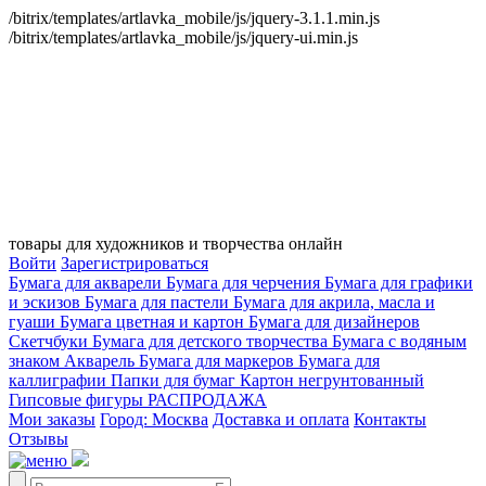
/bitrix/templates/artlavka_mobile/js/jquery-3.1.1.min.js
/bitrix/templates/artlavka_mobile/js/jquery-ui.min.js
товары для художников и творчества онлайн
Войти
Зарегистрироваться
Бумага для акварели
Бумага для черчения
Бумага для графики
и эскизов
Бумага для пастели
Бумага для акрила, масла и
гуаши
Бумага цветная и картон
Бумага для дизайнеров
Скетчбуки
Бумага для детского творчества
Бумага с водяным
знаком
Акварель
Бумага для маркеров
Бумага для
каллиграфии
Папки для бумаг
Картон негрунтованный
Гипсовые фигуры
РАСПРОДАЖА
Мои заказы
Город: Москва
Доставка и оплата
Контакты
Отзывы