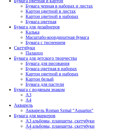
Бумага цветная и картон
Бумага черная в наборах и листах
Картон цветной в листах
Картон цветной в наборах
Бумага цветная
Бумага для дизайнеров
Калька
Масштабо-координатная бумага
Бумага с тиснением
Скетчбуки
Палаццо
Бумага для детского творчества
Бумага для рисования
Бумага цветная в наборах
Картон цветной в наборах
Картон белый
Бумага для пастели
Бумага с водяным знаком
А3
А4
Акварель
Акварель Roman Szmal "Aquarius"
Бумага для маркеров
А3 альбомы, планшеты, скетчбуки
А4 альбомы, планшеты, скетчбуки