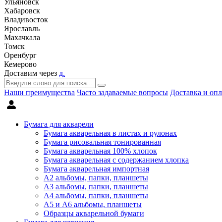
Ульяновск
Хабаровск
Владивосток
Ярославль
Махачкала
Томск
Оренбург
Кемерово
Доставим через
д.
Наши преимущества
Часто задаваемые вопросы
Доставка и опл
Бумага для акварели
Бумага акварельная в листах и рулонах
Бумага рисовальная тонированная
Бумага акварельная 100% хлопок
Бумага акварельная с содержанием хлопка
Бумага акварельная импортная
А2 альбомы, папки, планшеты
А3 альбомы, папки, планшеты
А4 альбомы, папки, планшеты
А5 и А6 альбомы, планшеты
Образцы акварельной бумаги