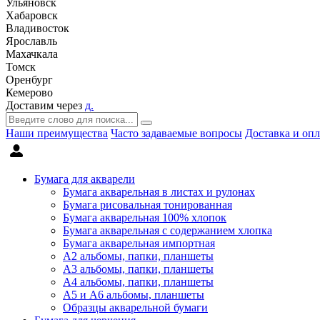
Ульяновск
Хабаровск
Владивосток
Ярославль
Махачкала
Томск
Оренбург
Кемерово
Доставим через
д.
Наши преимущества
Часто задаваемые вопросы
Доставка и опл
Бумага для акварели
Бумага акварельная в листах и рулонах
Бумага рисовальная тонированная
Бумага акварельная 100% хлопок
Бумага акварельная с содержанием хлопка
Бумага акварельная импортная
А2 альбомы, папки, планшеты
А3 альбомы, папки, планшеты
А4 альбомы, папки, планшеты
А5 и А6 альбомы, планшеты
Образцы акварельной бумаги