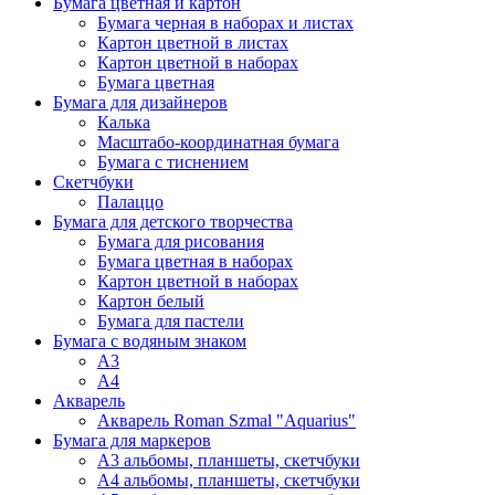
Бумага цветная и картон
Бумага черная в наборах и листах
Картон цветной в листах
Картон цветной в наборах
Бумага цветная
Бумага для дизайнеров
Калька
Масштабо-координатная бумага
Бумага с тиснением
Скетчбуки
Палаццо
Бумага для детского творчества
Бумага для рисования
Бумага цветная в наборах
Картон цветной в наборах
Картон белый
Бумага для пастели
Бумага с водяным знаком
А3
А4
Акварель
Акварель Roman Szmal "Aquarius"
Бумага для маркеров
А3 альбомы, планшеты, скетчбуки
А4 альбомы, планшеты, скетчбуки