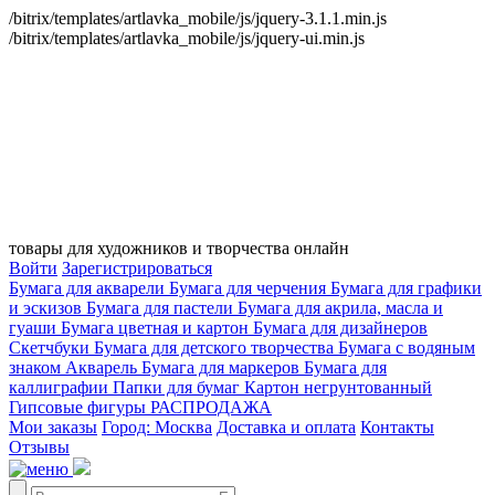
/bitrix/templates/artlavka_mobile/js/jquery-3.1.1.min.js
/bitrix/templates/artlavka_mobile/js/jquery-ui.min.js
товары для художников и творчества онлайн
Войти
Зарегистрироваться
Бумага для акварели
Бумага для черчения
Бумага для графики
и эскизов
Бумага для пастели
Бумага для акрила, масла и
гуаши
Бумага цветная и картон
Бумага для дизайнеров
Скетчбуки
Бумага для детского творчества
Бумага с водяным
знаком
Акварель
Бумага для маркеров
Бумага для
каллиграфии
Папки для бумаг
Картон негрунтованный
Гипсовые фигуры
РАСПРОДАЖА
Мои заказы
Город: Москва
Доставка и оплата
Контакты
Отзывы