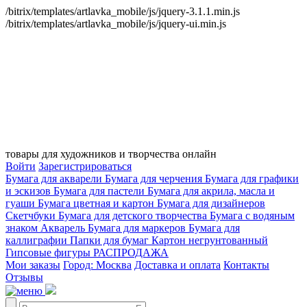
/bitrix/templates/artlavka_mobile/js/jquery-3.1.1.min.js
/bitrix/templates/artlavka_mobile/js/jquery-ui.min.js
товары для художников и творчества онлайн
Войти
Зарегистрироваться
Бумага для акварели
Бумага для черчения
Бумага для графики
и эскизов
Бумага для пастели
Бумага для акрила, масла и
гуаши
Бумага цветная и картон
Бумага для дизайнеров
Скетчбуки
Бумага для детского творчества
Бумага с водяным
знаком
Акварель
Бумага для маркеров
Бумага для
каллиграфии
Папки для бумаг
Картон негрунтованный
Гипсовые фигуры
РАСПРОДАЖА
Мои заказы
Город: Москва
Доставка и оплата
Контакты
Отзывы