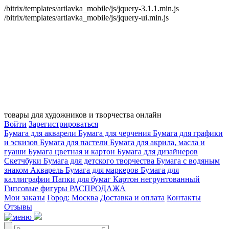
/bitrix/templates/artlavka_mobile/js/jquery-3.1.1.min.js
/bitrix/templates/artlavka_mobile/js/jquery-ui.min.js
товары для художников и творчества онлайн
Войти
Зарегистрироваться
Бумага для акварели
Бумага для черчения
Бумага для графики
и эскизов
Бумага для пастели
Бумага для акрила, масла и
гуаши
Бумага цветная и картон
Бумага для дизайнеров
Скетчбуки
Бумага для детского творчества
Бумага с водяным
знаком
Акварель
Бумага для маркеров
Бумага для
каллиграфии
Папки для бумаг
Картон негрунтованный
Гипсовые фигуры
РАСПРОДАЖА
Мои заказы
Город: Москва
Доставка и оплата
Контакты
Отзывы