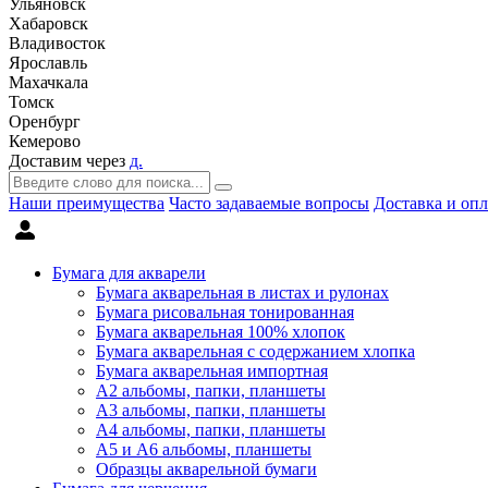
Ульяновск
Хабаровск
Владивосток
Ярославль
Махачкала
Томск
Оренбург
Кемерово
Доставим через
д.
Наши преимущества
Часто задаваемые вопросы
Доставка и опл
Бумага для акварели
Бумага акварельная в листах и рулонах
Бумага рисовальная тонированная
Бумага акварельная 100% хлопок
Бумага акварельная с содержанием хлопка
Бумага акварельная импортная
А2 альбомы, папки, планшеты
А3 альбомы, папки, планшеты
А4 альбомы, папки, планшеты
А5 и А6 альбомы, планшеты
Образцы акварельной бумаги