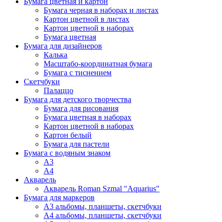
Бумага цветная и картон
Бумага черная в наборах и листах
Картон цветной в листах
Картон цветной в наборах
Бумага цветная
Бумага для дизайнеров
Калька
Масштабо-координатная бумага
Бумага с тиснением
Скетчбуки
Палаццо
Бумага для детского творчества
Бумага для рисования
Бумага цветная в наборах
Картон цветной в наборах
Картон белый
Бумага для пастели
Бумага с водяным знаком
А3
А4
Акварель
Акварель Roman Szmal "Aquarius"
Бумага для маркеров
А3 альбомы, планшеты, скетчбуки
А4 альбомы, планшеты, скетчбуки