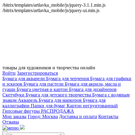
/bitrix/templates/artlavka_mobile/js/jquery-3.1.1.min.js
/bitrix/templates/artlavka_mobile/js/jquery-ui.min.js
товары для художников и творчества онлайн
Войти
Зарегистрироваться
Бумага для акварели
Бумага для черчения
Бумага для графики
и эскизов
Бумага для пастели
Бумага для акрила, масла и
гуаши
Бумага цветная и картон
Бумага для дизайнеров
Скетчбуки
Бумага для детского творчества
Бумага с водяным
знаком
Акварель
Бумага для маркеров
Бумага для
каллиграфии
Папки для бумаг
Картон негрунтованный
Гипсовые фигуры
РАСПРОДАЖА
Мои заказы
Город: Москва
Доставка и оплата
Контакты
Отзывы