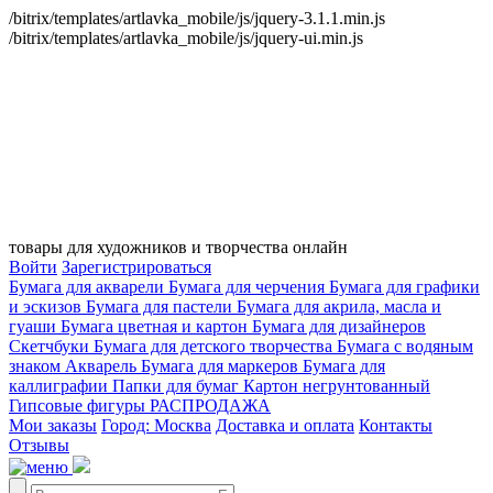
/bitrix/templates/artlavka_mobile/js/jquery-3.1.1.min.js
/bitrix/templates/artlavka_mobile/js/jquery-ui.min.js
товары для художников и творчества онлайн
Войти
Зарегистрироваться
Бумага для акварели
Бумага для черчения
Бумага для графики
и эскизов
Бумага для пастели
Бумага для акрила, масла и
гуаши
Бумага цветная и картон
Бумага для дизайнеров
Скетчбуки
Бумага для детского творчества
Бумага с водяным
знаком
Акварель
Бумага для маркеров
Бумага для
каллиграфии
Папки для бумаг
Картон негрунтованный
Гипсовые фигуры
РАСПРОДАЖА
Мои заказы
Город: Москва
Доставка и оплата
Контакты
Отзывы