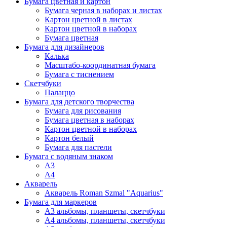
Бумага цветная и картон
Бумага черная в наборах и листах
Картон цветной в листах
Картон цветной в наборах
Бумага цветная
Бумага для дизайнеров
Калька
Масштабо-координатная бумага
Бумага с тиснением
Скетчбуки
Палаццо
Бумага для детского творчества
Бумага для рисования
Бумага цветная в наборах
Картон цветной в наборах
Картон белый
Бумага для пастели
Бумага с водяным знаком
А3
А4
Акварель
Акварель Roman Szmal "Aquarius"
Бумага для маркеров
А3 альбомы, планшеты, скетчбуки
А4 альбомы, планшеты, скетчбуки