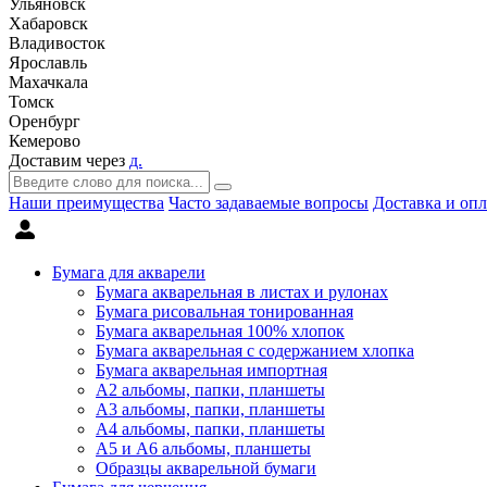
Ульяновск
Хабаровск
Владивосток
Ярославль
Махачкала
Томск
Оренбург
Кемерово
Доставим через
д.
Наши преимущества
Часто задаваемые вопросы
Доставка и опл
Бумага для акварели
Бумага акварельная в листах и рулонах
Бумага рисовальная тонированная
Бумага акварельная 100% хлопок
Бумага акварельная с содержанием хлопка
Бумага акварельная импортная
А2 альбомы, папки, планшеты
А3 альбомы, папки, планшеты
А4 альбомы, папки, планшеты
А5 и А6 альбомы, планшеты
Образцы акварельной бумаги