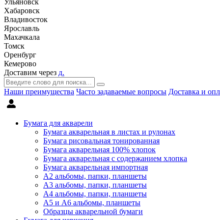
Ульяновск
Хабаровск
Владивосток
Ярославль
Махачкала
Томск
Оренбург
Кемерово
Доставим через
д.
Наши преимущества
Часто задаваемые вопросы
Доставка и опл
Бумага для акварели
Бумага акварельная в листах и рулонах
Бумага рисовальная тонированная
Бумага акварельная 100% хлопок
Бумага акварельная с содержанием хлопка
Бумага акварельная импортная
А2 альбомы, папки, планшеты
А3 альбомы, папки, планшеты
А4 альбомы, папки, планшеты
А5 и А6 альбомы, планшеты
Образцы акварельной бумаги