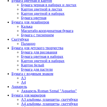
Бумага цветная и картон
Бумага черная в наборах и листах
Картон цветной в листах
Картон цветной в наборах
Бумага цветная
Бумага для дизайнеров
Калька
Масштабо-координатная бумага
Бумага с тиснением
Скетчбуки
Палаццо
Бумага для детского творчества
Бумага для рисования
Бумага цветная в наборах
Картон цветной в наборах
Картон белый
Бумага для пастели
Бумага с водяным знаком
А3
А4
Акварель
Акварель Roman Szmal "Aquarius"
Бумага для маркеров
А3 альбомы, планшеты, скетчбуки
А4 альбомы, планшеты, скетчбуки