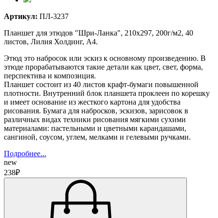
Артикул:
ПЛ-3237
Планшет для этюдов "Шри-Ланка", 210х297, 200г/м2, 40
листов, Лилия Холдинг, А4.
Этюд это набросок или эскиз к основному произведению. В
этюде прорабатываются такие детали как цвет, свет, форма,
перспектива и композиция.
Планшет состоит из 40 листов крафт-бумаги повышенной
плотности. Внутренний блок планшета проклеен по корешку
и имеет основание из жесткого картона для удобства
рисования. Бумага для набросков, эскизов, зарисовок в
различных видах техники рисования мягкими сухими
материалами: пастельными и цветными карандашами,
сангиной, соусом, углем, мелками и гелевыми ручками.
Подробнее...
new
238₽