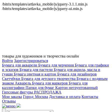
/bitrix/templates/artlavka_mobile/js/jquery-3.1.1.min.js
/bitrix/templates/artlavka_mobile/js/jquery-ui.min.js
товары для художников и творчества онлайн
Войти
Зарегистрироваться
Бумага для акварели
Бумага для черчения
Бумага для графики
и эскизов
Бумага для пастели
Бумага для акрила, масла и
гуаши
Бумага цветная и картон
Бумага для дизайнеров
Скетчбуки
Бумага для детского творчества
Бумага с водяным
знаком
Акварель
Бумага для маркеров
Бумага для
каллиграфии
Папки для бумаг
Картон негрунтованный
Гипсовые фигуры
РАСПРОДАЖА
Мои заказы
Город: Москва
Доставка и оплата
Контакты
Отзывы