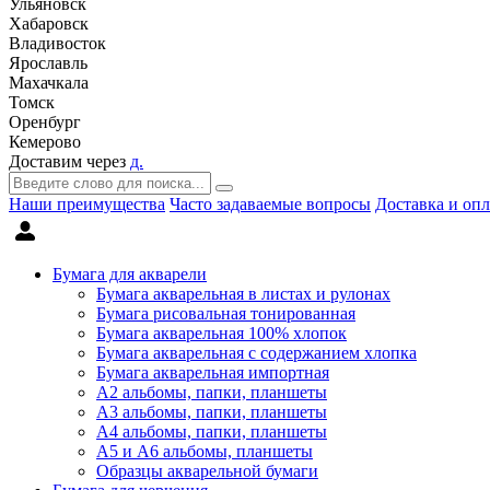
Ульяновск
Хабаровск
Владивосток
Ярославль
Махачкала
Томск
Оренбург
Кемерово
Доставим через
д.
Наши преимущества
Часто задаваемые вопросы
Доставка и опл
Бумага для акварели
Бумага акварельная в листах и рулонах
Бумага рисовальная тонированная
Бумага акварельная 100% хлопок
Бумага акварельная с содержанием хлопка
Бумага акварельная импортная
А2 альбомы, папки, планшеты
А3 альбомы, папки, планшеты
А4 альбомы, папки, планшеты
А5 и А6 альбомы, планшеты
Образцы акварельной бумаги