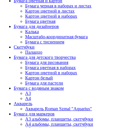
Бумага цветная и картон
Бумага черная в наборах и листах
Картон цветной в листах
Картон цветной в наборах
Бумага цветная
Бумага для дизайнеров
Калька
Масштабо-координатная бумага
Бумага с тиснением
Скетчбуки
Палаццо
Бумага для детского творчества
Бумага для рисования
Бумага цветная в наборах
Картон цветной в наборах
Картон белый
Бумага для пастели
Бумага с водяным знаком
А3
А4
Акварель
Акварель Roman Szmal "Aquarius"
Бумага для маркеров
А3 альбомы, планшеты, скетчбуки
А4 альбомы, планшеты, скетчбуки