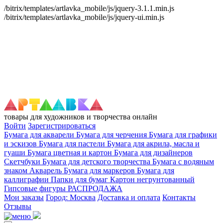
/bitrix/templates/artlavka_mobile/js/jquery-3.1.1.min.js
/bitrix/templates/artlavka_mobile/js/jquery-ui.min.js
товары для художников и творчества онлайн
Войти
Зарегистрироваться
Бумага для акварели
Бумага для черчения
Бумага для графики
и эскизов
Бумага для пастели
Бумага для акрила, масла и
гуаши
Бумага цветная и картон
Бумага для дизайнеров
Скетчбуки
Бумага для детского творчества
Бумага с водяным
знаком
Акварель
Бумага для маркеров
Бумага для
каллиграфии
Папки для бумаг
Картон негрунтованный
Гипсовые фигуры
РАСПРОДАЖА
Мои заказы
Город: Москва
Доставка и оплата
Контакты
Отзывы