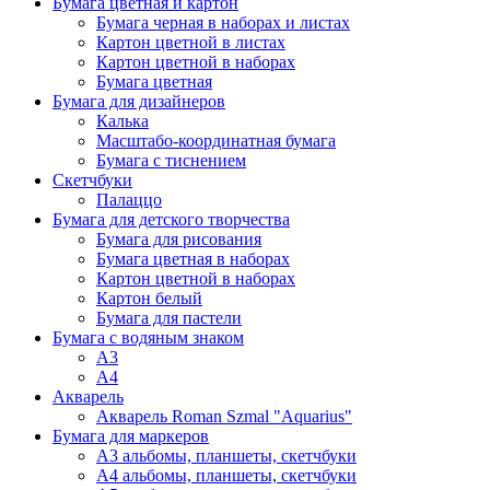
Бумага цветная и картон
Бумага черная в наборах и листах
Картон цветной в листах
Картон цветной в наборах
Бумага цветная
Бумага для дизайнеров
Калька
Масштабо-координатная бумага
Бумага с тиснением
Скетчбуки
Палаццо
Бумага для детского творчества
Бумага для рисования
Бумага цветная в наборах
Картон цветной в наборах
Картон белый
Бумага для пастели
Бумага с водяным знаком
А3
А4
Акварель
Акварель Roman Szmal "Aquarius"
Бумага для маркеров
А3 альбомы, планшеты, скетчбуки
А4 альбомы, планшеты, скетчбуки