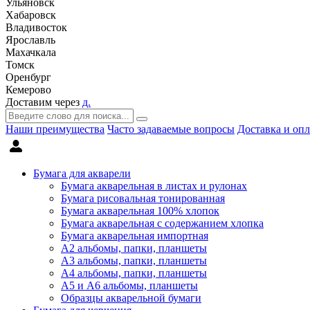
Ульяновск
Хабаровск
Владивосток
Ярославль
Махачкала
Томск
Оренбург
Кемерово
Доставим через
д.
Наши преимущества
Часто задаваемые вопросы
Доставка и опл
Бумага для акварели
Бумага акварельная в листах и рулонах
Бумага рисовальная тонированная
Бумага акварельная 100% хлопок
Бумага акварельная с содержанием хлопка
Бумага акварельная импортная
А2 альбомы, папки, планшеты
А3 альбомы, папки, планшеты
А4 альбомы, папки, планшеты
А5 и А6 альбомы, планшеты
Образцы акварельной бумаги