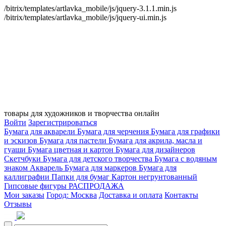
/bitrix/templates/artlavka_mobile/js/jquery-3.1.1.min.js
/bitrix/templates/artlavka_mobile/js/jquery-ui.min.js
товары для художников и творчества онлайн
Войти
Зарегистрироваться
Бумага для акварели
Бумага для черчения
Бумага для графики
и эскизов
Бумага для пастели
Бумага для акрила, масла и
гуаши
Бумага цветная и картон
Бумага для дизайнеров
Скетчбуки
Бумага для детского творчества
Бумага с водяным
знаком
Акварель
Бумага для маркеров
Бумага для
каллиграфии
Папки для бумаг
Картон негрунтованный
Гипсовые фигуры
РАСПРОДАЖА
Мои заказы
Город: Москва
Доставка и оплата
Контакты
Отзывы