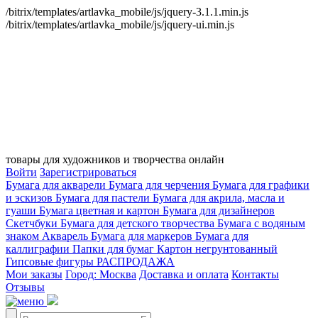
/bitrix/templates/artlavka_mobile/js/jquery-3.1.1.min.js
/bitrix/templates/artlavka_mobile/js/jquery-ui.min.js
товары для художников и творчества онлайн
Войти
Зарегистрироваться
Бумага для акварели
Бумага для черчения
Бумага для графики
и эскизов
Бумага для пастели
Бумага для акрила, масла и
гуаши
Бумага цветная и картон
Бумага для дизайнеров
Скетчбуки
Бумага для детского творчества
Бумага с водяным
знаком
Акварель
Бумага для маркеров
Бумага для
каллиграфии
Папки для бумаг
Картон негрунтованный
Гипсовые фигуры
РАСПРОДАЖА
Мои заказы
Город: Москва
Доставка и оплата
Контакты
Отзывы