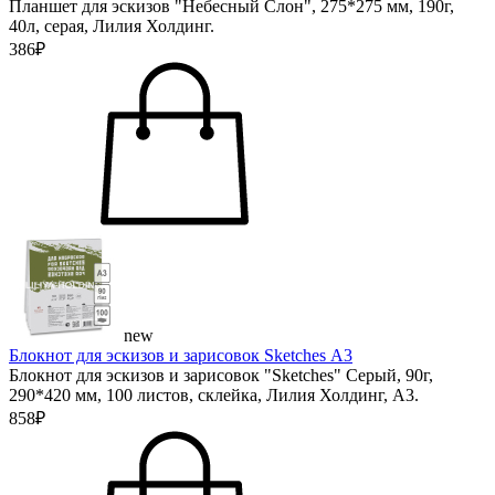
Планшет для эскизов "Небесный Слон", 275*275 мм, 190г,
40л, серая, Лилия Холдинг.
386₽
new
Блокнот для эскизов и зарисовок Sketches А3
Блокнот для эскизов и зарисовок "Sketches" Серый, 90г,
290*420 мм, 100 листов, склейка, Лилия Холдинг, А3.
858₽