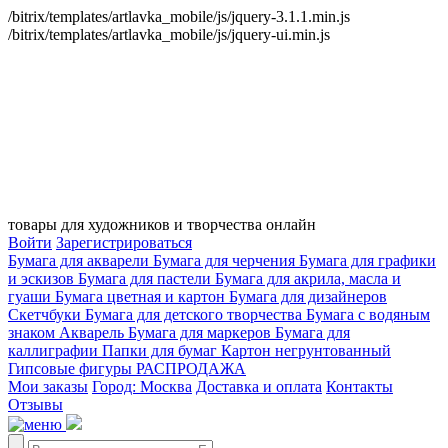
/bitrix/templates/artlavka_mobile/js/jquery-3.1.1.min.js
/bitrix/templates/artlavka_mobile/js/jquery-ui.min.js
товары для художников и творчества онлайн
Войти
Зарегистрироваться
Бумага для акварели
Бумага для черчения
Бумага для графики
и эскизов
Бумага для пастели
Бумага для акрила, масла и
гуаши
Бумага цветная и картон
Бумага для дизайнеров
Скетчбуки
Бумага для детского творчества
Бумага с водяным
знаком
Акварель
Бумага для маркеров
Бумага для
каллиграфии
Папки для бумаг
Картон негрунтованный
Гипсовые фигуры
РАСПРОДАЖА
Мои заказы
Город: Москва
Доставка и оплата
Контакты
Отзывы