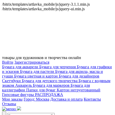
/bitrix/templates/artlavka_mobile/js/jquery-3.1.1.min.js
/bitrix/templates/artlavka_mobile/js/jquery-ui.min.js
товары для художников и творчества онлайн
Войти
Зарегистрироваться
Бумага для акварели
Бумага для черчения
Бумага для графики
и эскизов
Бумага для пастели
Бумага для акрила, масла и
гуаши
Бумага цветная и картон
Бумага для дизайнеров
Скетчбуки
Бумага для детского творчества
Бумага с водяным
знаком
Акварель
Бумага для маркеров
Бумага для
каллиграфии
Папки для бумаг
Картон негрунтованный
Гипсовые фигуры
РАСПРОДАЖА
Мои заказы
Город: Москва
Доставка и оплата
Контакты
Отзывы