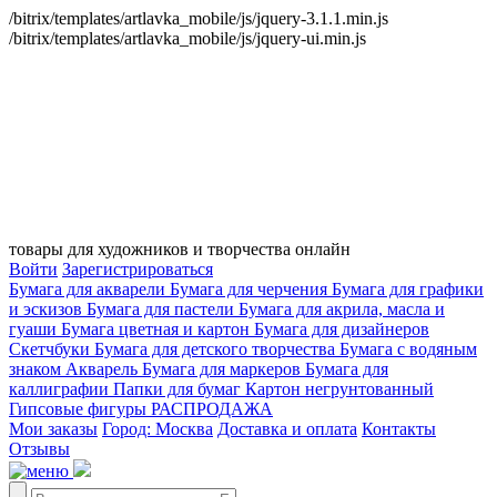
/bitrix/templates/artlavka_mobile/js/jquery-3.1.1.min.js
/bitrix/templates/artlavka_mobile/js/jquery-ui.min.js
товары для художников и творчества онлайн
Войти
Зарегистрироваться
Бумага для акварели
Бумага для черчения
Бумага для графики
и эскизов
Бумага для пастели
Бумага для акрила, масла и
гуаши
Бумага цветная и картон
Бумага для дизайнеров
Скетчбуки
Бумага для детского творчества
Бумага с водяным
знаком
Акварель
Бумага для маркеров
Бумага для
каллиграфии
Папки для бумаг
Картон негрунтованный
Гипсовые фигуры
РАСПРОДАЖА
Мои заказы
Город: Москва
Доставка и оплата
Контакты
Отзывы