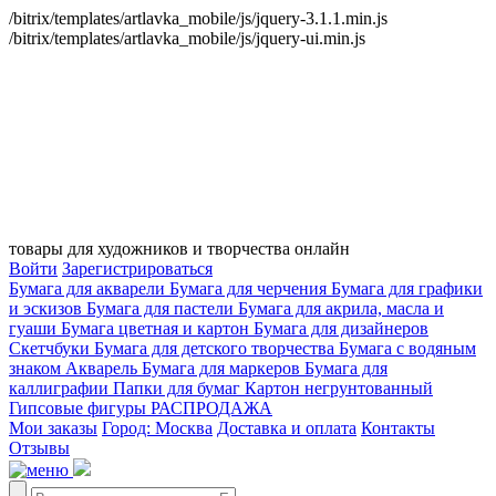
/bitrix/templates/artlavka_mobile/js/jquery-3.1.1.min.js
/bitrix/templates/artlavka_mobile/js/jquery-ui.min.js
товары для художников и творчества онлайн
Войти
Зарегистрироваться
Бумага для акварели
Бумага для черчения
Бумага для графики
и эскизов
Бумага для пастели
Бумага для акрила, масла и
гуаши
Бумага цветная и картон
Бумага для дизайнеров
Скетчбуки
Бумага для детского творчества
Бумага с водяным
знаком
Акварель
Бумага для маркеров
Бумага для
каллиграфии
Папки для бумаг
Картон негрунтованный
Гипсовые фигуры
РАСПРОДАЖА
Мои заказы
Город: Москва
Доставка и оплата
Контакты
Отзывы