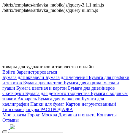
/bitrix/templates/artlavka_mobile/js/jquery-3.1.1.min.js
/bitrix/templates/artlavka_mobile/js/jquery-ui.min.js
товары для художников и творчества онлайн
Войти
Зарегистрироваться
Бумага для акварели
Бумага для черчения
Бумага для графики
и эскизов
Бумага для пастели
Бумага для акрила, масла и
гуаши
Бумага цветная и картон
Бумага для дизайнеров
Скетчбуки
Бумага для детского творчества
Бумага с водяным
знаком
Акварель
Бумага для маркеров
Бумага для
каллиграфии
Папки для бумаг
Картон негрунтованный
Гипсовые фигуры
РАСПРОДАЖА
Мои заказы
Город: Москва
Доставка и оплата
Контакты
Отзывы