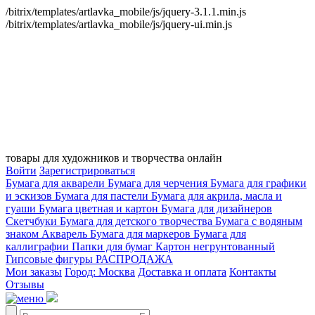
/bitrix/templates/artlavka_mobile/js/jquery-3.1.1.min.js
/bitrix/templates/artlavka_mobile/js/jquery-ui.min.js
товары для художников и творчества онлайн
Войти
Зарегистрироваться
Бумага для акварели
Бумага для черчения
Бумага для графики
и эскизов
Бумага для пастели
Бумага для акрила, масла и
гуаши
Бумага цветная и картон
Бумага для дизайнеров
Скетчбуки
Бумага для детского творчества
Бумага с водяным
знаком
Акварель
Бумага для маркеров
Бумага для
каллиграфии
Папки для бумаг
Картон негрунтованный
Гипсовые фигуры
РАСПРОДАЖА
Мои заказы
Город: Москва
Доставка и оплата
Контакты
Отзывы