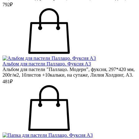
792₽
Альбом для пастели Паллацо. Фуксия А3
Альбом для пастели "Паллацо. Модерн", фуксия, 297*420 мм,
200г/м2, 10листов +10кальки, на сутаже, Лилия Холдинг, А3.
481₽