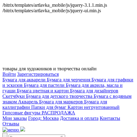
/bitrix/templates/artlavka_mobile/js/jquery-3.1.1.min.js
/bitrix/templates/artlavka_mobile/js/jquery-ui.min.js
товары для художников и творчества онлайн
Войти
Зарегистрироваться
Бумага для акварели
Бумага для черчения
Бумага для графики
и эскизов
Бумага для пастели
Бумага для акрила, масла и
гуаши
Бумага цветная и картон
Бумага для дизайнеров
Скетчбуки
Бумага для детского творчества
Бумага с водяным
знаком
Акварель
Бумага для маркеров
Бумага для
каллиграфии
Папки для бумаг
Картон негрунтованный
Гипсовые фигуры
РАСПРОДАЖА
Мои заказы
Город: Москва
Доставка и оплата
Контакты
Отзывы