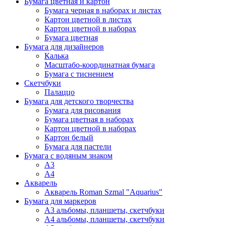
Бумага цветная и картон
Бумага черная в наборах и листах
Картон цветной в листах
Картон цветной в наборах
Бумага цветная
Бумага для дизайнеров
Калька
Масштабо-координатная бумага
Бумага с тиснением
Скетчбуки
Палаццо
Бумага для детского творчества
Бумага для рисования
Бумага цветная в наборах
Картон цветной в наборах
Картон белый
Бумага для пастели
Бумага с водяным знаком
А3
А4
Акварель
Акварель Roman Szmal "Aquarius"
Бумага для маркеров
А3 альбомы, планшеты, скетчбуки
А4 альбомы, планшеты, скетчбуки