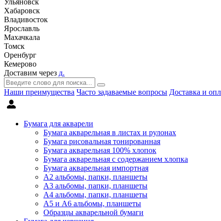
Ульяновск
Хабаровск
Владивосток
Ярославль
Махачкала
Томск
Оренбург
Кемерово
Доставим через
д.
Наши преимущества
Часто задаваемые вопросы
Доставка и опл
Бумага для акварели
Бумага акварельная в листах и рулонах
Бумага рисовальная тонированная
Бумага акварельная 100% хлопок
Бумага акварельная с содержанием хлопка
Бумага акварельная импортная
А2 альбомы, папки, планшеты
А3 альбомы, папки, планшеты
А4 альбомы, папки, планшеты
А5 и А6 альбомы, планшеты
Образцы акварельной бумаги