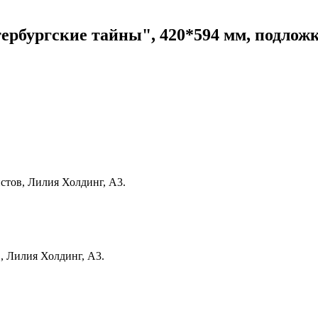
рбургские тайны", 420*594 мм, подложка,
истов, Лилия Холдинг, А3.
в, Лилия Холдинг, А3.