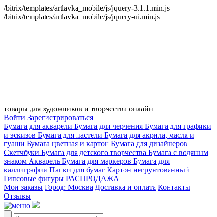
/bitrix/templates/artlavka_mobile/js/jquery-3.1.1.min.js
/bitrix/templates/artlavka_mobile/js/jquery-ui.min.js
товары для художников и творчества онлайн
Войти
Зарегистрироваться
Бумага для акварели
Бумага для черчения
Бумага для графики
и эскизов
Бумага для пастели
Бумага для акрила, масла и
гуаши
Бумага цветная и картон
Бумага для дизайнеров
Скетчбуки
Бумага для детского творчества
Бумага с водяным
знаком
Акварель
Бумага для маркеров
Бумага для
каллиграфии
Папки для бумаг
Картон негрунтованный
Гипсовые фигуры
РАСПРОДАЖА
Мои заказы
Город: Москва
Доставка и оплата
Контакты
Отзывы