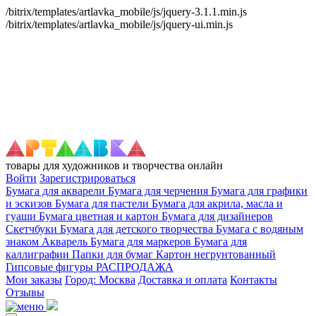
/bitrix/templates/artlavka_mobile/js/jquery-3.1.1.min.js
/bitrix/templates/artlavka_mobile/js/jquery-ui.min.js
товары для художников и творчества онлайн
Войти
Зарегистрироваться
Бумага для акварели
Бумага для черчения
Бумага для графики
и эскизов
Бумага для пастели
Бумага для акрила, масла и
гуаши
Бумага цветная и картон
Бумага для дизайнеров
Скетчбуки
Бумага для детского творчества
Бумага с водяным
знаком
Акварель
Бумага для маркеров
Бумага для
каллиграфии
Папки для бумаг
Картон негрунтованный
Гипсовые фигуры
РАСПРОДАЖА
Мои заказы
Город: Москва
Доставка и оплата
Контакты
Отзывы