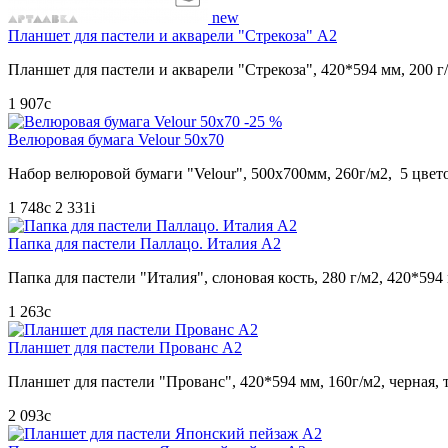
new
Планшет для пастели и акварели "Стрекоза" А2
Планшет для пастели и акварели "Стрекоза", 420*594 мм, 200 г/
1 907
c
-25 %
Велюровая бумага Velour 50х70
Набор велюровой бумаги "Velour", 500х700мм, 260г/м2, 5 цвето
1 748
c
2 331
i
Папка для пастели Паллацо. Италия А2
Папка для пастели "Италия", слоновая кость, 280 г/м2, 420*594
1 263
c
Планшет для пастели Прованс А2
Планшет для пастели "Прованс", 420*594 мм, 160г/м2, черная, 
2 093
c