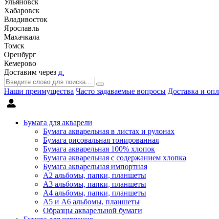
Ульяновск
Хабаровск
Владивосток
Ярославль
Махачкала
Томск
Оренбург
Кемерово
Доставим через
д.
Наши преимущества
Часто задаваемые вопросы
Доставка и опл
Бумага для акварели
Бумага акварельная в листах и рулонах
Бумага рисовальная тонированная
Бумага акварельная 100% хлопок
Бумага акварельная с содержанием хлопка
Бумага акварельная импортная
А2 альбомы, папки, планшеты
А3 альбомы, папки, планшеты
А4 альбомы, папки, планшеты
А5 и А6 альбомы, планшеты
Образцы акварельной бумаги