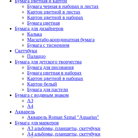
Бумага цветная и картон
Бумага черная в наборах и листах
Картон цветной в листах
Картон цветной в наборах
Бумага цветная
Бумага для дизайнеров
Калька
Масштабо-координатная бумага
Бумага с тиснением
Скетчбуки
Палаццо
Бумага для детского творчества
Бумага для рисования
Бумага цветная в наборах
Картон цветной в наборах
Картон белый
Бумага для пастели
Бумага с водяным знаком
А3
А4
Акварель
Акварель Roman Szmal "Aquarius"
Бумага для маркеров
А3 альбомы, планшеты, скетчбуки
А4 альбомы, планшеты, скетчбуки