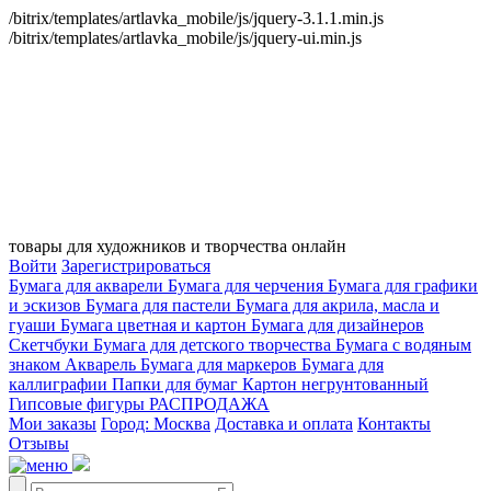
/bitrix/templates/artlavka_mobile/js/jquery-3.1.1.min.js
/bitrix/templates/artlavka_mobile/js/jquery-ui.min.js
товары для художников и творчества онлайн
Войти
Зарегистрироваться
Бумага для акварели
Бумага для черчения
Бумага для графики
и эскизов
Бумага для пастели
Бумага для акрила, масла и
гуаши
Бумага цветная и картон
Бумага для дизайнеров
Скетчбуки
Бумага для детского творчества
Бумага с водяным
знаком
Акварель
Бумага для маркеров
Бумага для
каллиграфии
Папки для бумаг
Картон негрунтованный
Гипсовые фигуры
РАСПРОДАЖА
Мои заказы
Город: Москва
Доставка и оплата
Контакты
Отзывы