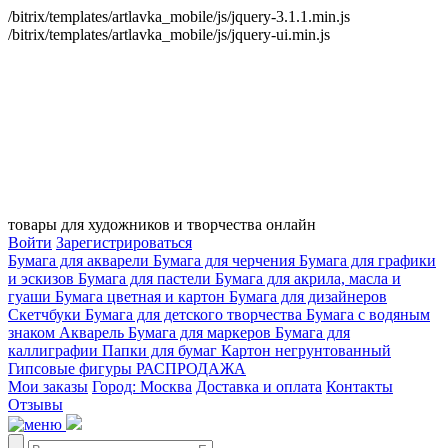
/bitrix/templates/artlavka_mobile/js/jquery-3.1.1.min.js
/bitrix/templates/artlavka_mobile/js/jquery-ui.min.js
товары для художников и творчества онлайн
Войти
Зарегистрироваться
Бумага для акварели
Бумага для черчения
Бумага для графики
и эскизов
Бумага для пастели
Бумага для акрила, масла и
гуаши
Бумага цветная и картон
Бумага для дизайнеров
Скетчбуки
Бумага для детского творчества
Бумага с водяным
знаком
Акварель
Бумага для маркеров
Бумага для
каллиграфии
Папки для бумаг
Картон негрунтованный
Гипсовые фигуры
РАСПРОДАЖА
Мои заказы
Город: Москва
Доставка и оплата
Контакты
Отзывы