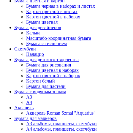
Бумага цветная и картон
Бумага черная в наборах и листах
Картон цветной в листах
Картон цветной в наборах
Бумага цветная
Бумага для дизайнеров
Калька
Масштабо-координатная бумага
Бумага с тиснением
Скетчбуки
Палаццо
Бумага для детского творчества
Бумага для рисования
Бумага цветная в наборах
Картон цветной в наборах
Картон белый
Бумага для пастели
Бумага с водяным знаком
А3
А4
Акварель
Акварель Roman Szmal "Aquarius"
Бумага для маркеров
А3 альбомы, планшеты, скетчбуки
А4 альбомы, планшеты, скетчбуки