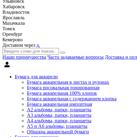
Ульяновск
Хабаровск
Владивосток
Ярославль
Махачкала
Томск
Оренбург
Кемерово
Доставим через
д.
Наши преимущества
Часто задаваемые вопросы
Доставка и опл
Бумага для акварели
Бумага акварельная в листах и рулонах
Бумага рисовальная тонированная
Бумага акварельная 100% хлопок
Бумага акварельная с содержанием хлопка
Бумага акварельная импортная
А2 альбомы, папки, планшеты
А3 альбомы, папки, планшеты
А4 альбомы, папки, планшеты
А5 и А6 альбомы, планшеты
Образцы акварельной бумаги